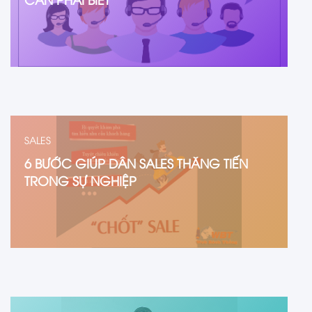
SALES
6 BƯỚC GIÚP DÂN SALES THĂNG TIẾN
TRONG SỰ NGHIỆP