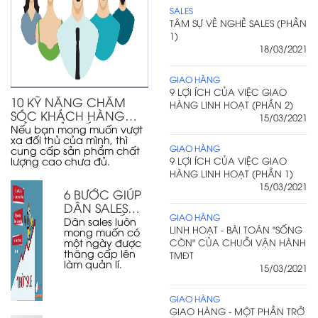
SALES
TÂM SỰ VỀ NGHỀ SALES (PHẦN
1)
18/03/2021
GIAO HÀNG
9 LỢI ÍCH CỦA VIỆC GIAO
10 KỸ NĂNG CHĂM
HÀNG LINH HOẠT (PHẦN 2)
SÓC KHÁCH HÀNG
15/03/2021
CẦN PHẢI BIẾT
Nếu bạn mong muốn vượt
xa đối thủ của mình, thì
GIAO HÀNG
cung cấp sản phẩm chất
lượng cao chưa đủ.
9 LỢI ÍCH CỦA VIỆC GIAO
HÀNG LINH HOẠT (PHẦN 1)
15/03/2021
6 BƯỚC GIÚP
DÂN SALES
GIAO HÀNG
THĂNG TIẾN
Dân sales luôn
LINH HOẠT - BÀI TOÁN "SỐNG
mong muốn có
TRONG SỰ
một ngày được
CÒN" CỦA CHUỖI VẬN HÀNH
NGHIỆP
thăng cấp lên
TMĐT
làm quản lí.
15/03/2021
GIAO HÀNG
GIAO HÀNG - MỘT PHẦN TRỞ