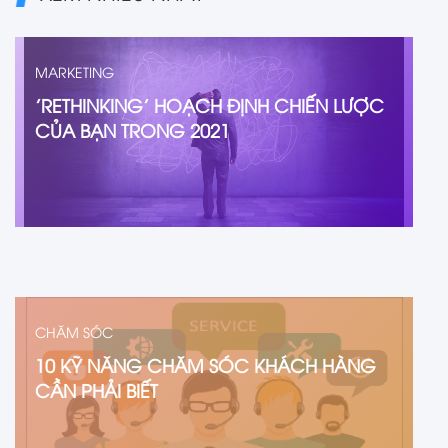
MARKETING
'RETHINKING' HOẠCH ĐỊNH CHIẾN LƯỢC
CỦA BẠN TRONG 2021
CHĂM SÓC
10 KỸ NĂNG CHĂM SÓC KHÁCH HÀNG
CẦN PHẢI BIẾT