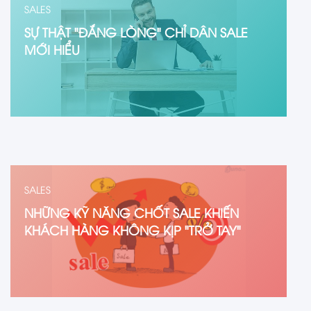
SALES
SỰ THẬT "ĐẮNG LÒNG" CHỈ DÂN SALE
MỚI HIỂU
SALES
NHỮNG KỸ NĂNG CHỐT SALE KHIẾN
KHÁCH HÀNG KHÔNG KỊP "TRỞ TAY"