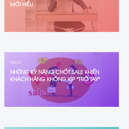
MỚI HIỂU
SALES
NHỮNG KỸ NĂNG CHỐT SALE KHIẾN
KHÁCH HÀNG KHÔNG KỊP "TRỞ TAY"