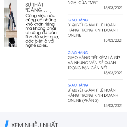
NGẠI CỦA TMĐT
SỰ THẬT
15/03/2021
"ĐẮNG
LÒNG" CHỈ
Công việc nào
cũng có những
DÂN SALE
GIAO HÀNG
khó khăn riêng
BÍ QUYẾT GIẢM TỈ LỆ HOÀN
MỚI HIỂU
mà không phải
HÀNG TRONG KINH DOANH
ai cũng đủ bản
ONLINE
lĩnh để vượt qua,
15/03/2021
đặc biệt là với
nghề sales.
GIAO HÀNG
GIAO HÀNG TIẾT KIỆM LÀ GÌ?
VÀ NHỮNG VẤN ĐỀ QUAN
TRỌNG BẠN CẦN BIẾT
15/03/2021
GIAO HÀNG
BÍ QUYẾT GIẢM TỈ LỆ HOÀN
HÀNG TRONG KINH DOANH
ONLINE (PHẦN 2)
15/03/2021
XEM NHIỀU NHẤT