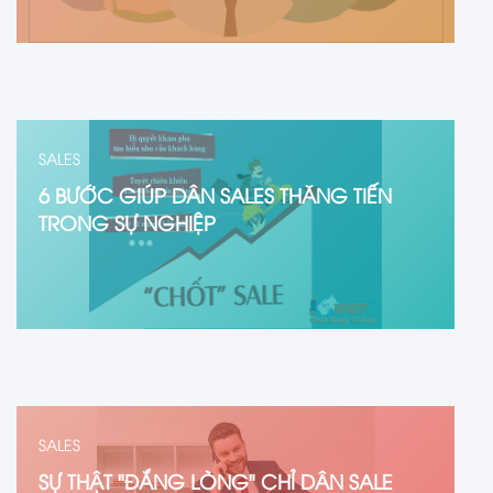
SALES
6 BƯỚC GIÚP DÂN SALES THĂNG TIẾN
TRONG SỰ NGHIỆP
SALES
SỰ THẬT "ĐẮNG LÒNG" CHỈ DÂN SALE