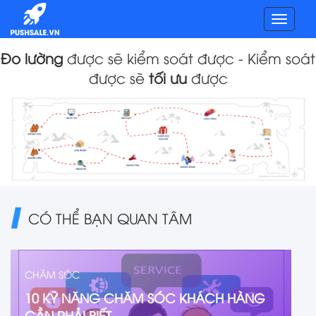
Toggl
navig
Đo lường
được sẽ kiểm soát được - Kiểm soát
được sẽ
tối ưu
được
CÓ THỂ BẠN QUAN TÂM
CHĂM SÓC
10 KỸ NĂNG CHĂM SÓC KHÁCH HÀNG
CẦN PHẢI BIẾT