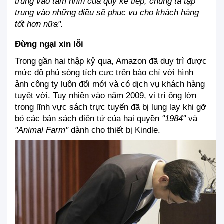
trung vào tầm nhìn của quý kế tiếp; chúng ta tập 
trung vào những điều sẽ phục vụ cho khách hàng 
tốt hơn nữa".
Đừng ngại xin lỗi
Trong gần hai thập kỷ qua, Amazon đã duy trì được 
mức độ phủ sóng tích cực trên báo chí với hình 
ảnh công ty luôn đổi mới và có dịch vụ khách hàng 
tuyệt vời. Tuy nhiên vào năm 2009, vị trí ông lớn 
trong lĩnh vực sách trực tuyến đã bị lung lay khi gỡ 
bỏ các bản sách điện tử của hai quyền
 "1984" 
và 
"Animal Farm" 
dành cho thiết bị Kindle.