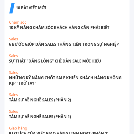
10 BÀI VIẾT MỚI
Chăm sóc
10 KỸ NĂNG CHĂM SÓC KHÁCH HÀNG CẦN PHẢI BIẾT
Sales
6 BƯỚC GIÚP DÂN SALES THĂNG TIẾN TRONG SỰ NGHIỆP
Sales
SỰ THẬT "ĐẮNG LÒNG" CHỈ DÂN SALE MỚI HIỂU
Sales
NHỮNG KỸ NĂNG CHỐT SALE KHIẾN KHÁCH HÀNG KHÔNG
KỊP "TRỞ TAY"
Sales
TÂM SỰ VỀ NGHỀ SALES (PHẦN 2)
Sales
TÂM SỰ VỀ NGHỀ SALES (PHẦN 1)
Giao hàng
9 LỢI ÍCH CỦA VIỆC GIAO HÀNG LINH HOẠT (PHẦN 2)