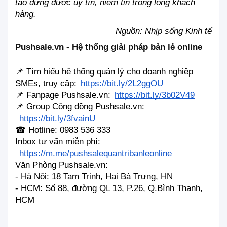
tạo dựng được uy tín, niềm tin trong lòng khách 
hàng. 
Nguồn: Nhịp sống Kinh tế
Pushsale.vn - Hệ thống giải pháp bản lẻ online
📌 Tìm hiểu hệ thống quản lý cho doanh nghiệp 
SMEs, truy cập:
https://bit.ly/2L2ggOU
📌 Fanpage Pushsale.vn:
https://bit.ly/3b02V49
📌 Group Cộng đồng Pushsale.vn:
https://bit.ly/3fvainU
☎ Hotline: 0983 536 333
Inbox tư vấn miễn phí:
https://m.me/pushsalequantribanleonline
Văn Phòng Pushsale.vn:
- Hà Nội: 18 Tam Trinh, Hai Bà Trưng, HN
- HCM: Số 88, đường QL 13, P.26, Q.Bình Thạnh, 
HCM