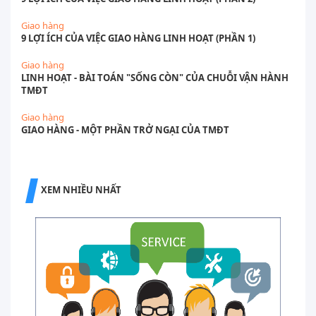
Giao hàng
9 LỢI ÍCH CỦA VIỆC GIAO HÀNG LINH HOẠT (PHẦN 1)
Giao hàng
LINH HOẠT - BÀI TOÁN "SỐNG CÒN" CỦA CHUỖI VẬN HÀNH
TMĐT
Giao hàng
GIAO HÀNG - MỘT PHẦN TRỞ NGẠI CỦA TMĐT
XEM NHIỀU NHẤT