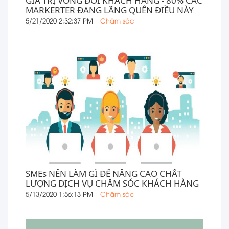
GIÁ TRỊ VÒNG ĐỜI KHÁCH HÀNG - 80% CÁC
MARKERTER ĐANG LÃNG QUÊN ĐIỀU NÀY
5/21/2020 2:32:37 PM
Chăm sóc
SMEs NÊN LÀM GÌ ĐỂ NÂNG CAO CHẤT
LƯỢNG DỊCH VỤ CHĂM SÓC KHÁCH HÀNG
5/13/2020 1:56:13 PM
Chăm sóc